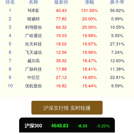
排名
名称
最新价
涨幅
换手率
1
N津富
40.43
131.56%
56.82%
2
锴威特
77.82
20.00%
0.99%
3
科翔股份
64.32
20.00%
10.55%
4
广哈通信
19.03
19.99%
5.55%
5
欣天科技
18.02
19.97%
27.31%
6
飞天诚信
12.56
19.96%
7.24%
7
威尔高
39.32
18.47%
12.60%
8
广脉科技
17.88
18.41%
11.38%
9
中巨芯
27.12
16.85%
22.81%
10
优机股份
16.82
15.44%
9.59%
沪深京行情 实时轮播
北证50
1118.87
-0.59
-0.05%