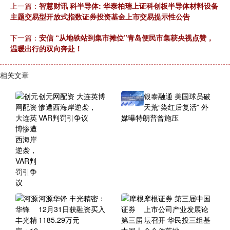
上一篇：
智慧财讯 科半导体: 华泰柏瑞上证科创板半导体材料设备
主题交易型开放式指数证券投资基金上市交易提示性公告
下一篇：
安信 “从地铁站到集市摊位”青岛便民市集获央视点赞，
温暖出行的双向奔赴！
相关文章
创元网配资 大连英博
银泰融通 美国球员破
惨遭西海岸逆袭，
天荒“染红后复活” 外
VAR判罚引争议
媒曝特朗普曾施压
河源华锋 丰光精密：
摩根证券 第三届中国
12月31日获融资买入
上市公司产业发展论
1185.29万元
坛召开 华民投三组基