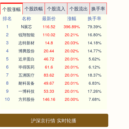
个股跌幅
个股流入
个股流出
换手率
个股涨幅
排名
名称
最新价
涨幅
换手率
1
N展芯
116.52
396.89%
79.39%
2
锐翔智能
110.02
20.21%
16.80%
3
志特新材
14.8
20.03%
14.18%
4
博腾股份
20.44
20.02%
14.77%
5
近岸蛋白
46.72
20.01%
5.62%
6
毕得医药
61.6
20.01%
6.12%
7
五洲医疗
83.62
20.01%
18.37%
8
耐科装备
49.67
20.01%
6.83%
9
一博科技
53.33
20.01%
17.26%
10
方邦股份
146.16
20.00%
7.68%
沪深京行情 实时轮播