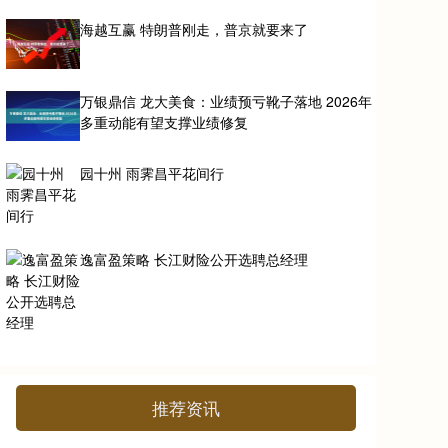
海越互赢 特朗普刚走，普京就要来了
万银鼎信 龙大美食：业绩预亏靴子落地 2026年
多重动能有望支撑业绩修复
园十州 雨霁昌平花间行
逸富盈策略 长江财险公开选聘总经理
推荐资讯