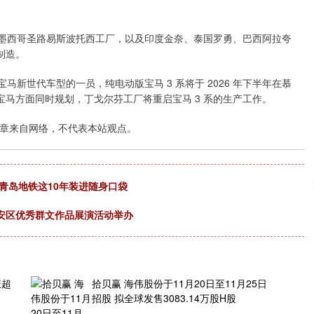
沪深300
4694.44
.42%
43.13
0.93%
、墨西哥圣路易斯波托西工厂，以及印度金奈、泰国罗勇、巴西阿拉夸
制造。
马新世代车型的一员，纯电动版宝马 3 系将于 2026 年下半年在慕
马方面同时规划，丁戈尔芬工厂将重启宝马 3 系的生产工作。
章来自网络，不代表本站观点。
青岛地铁这10年装进随身口袋
安区优秀群文作品展演活动举办
涨超
拾贝赢 海伟股份于11月20日至11月25日
招股 拟全球发售3083.14万股H股