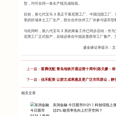
型，均可在同一条生产线完成组装。
深证成指
14311.01
.68
1.02%
200.89
1
目前，第七代宝马 3 系正于慕尼黑工厂、中国沈阳工厂
里的区域本土工厂生产，部分合作伙伴工厂亦参与该车型
与此同时，第八代宝马 3 系的筹备工作已同步启动：作为宝
尼黑工厂正式投产，后续还将在中国及墨西哥工厂量产。宝
盛金缘证券提示：文
上一篇：
富腾优配 青岛地铁开通运营十周年|陈天豪：将
下一篇：
佳禾配资 让群文成果惠及更广泛市民群众，静
相关文章
东润金融 今日股市0121丨科创综指上
过2% 能否率先向上打开空间？