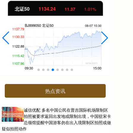
北证50
1134.24
创
11.37
1.01%
热点资讯
诚信优配 多名中国公民在普吉国际机场限制区
拍照被要求返回出发地或限制出境，中国驻宋卡
总领馆提醒中国游客勿在出入境限制区拍照或做
疑似拍照动作