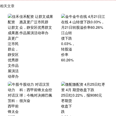
相关文章
佳禾配资 让群文成果
金牛在线 4月21日江
惠及更广泛市民群
山转债下跌0.03%，
众，静安区优秀群文
转股溢价率60.26%
作品展演活动举办
牛股动力 对话汉茨
微配资 4月25日红枣
科：西甲前锋太会控
期货收盘下跌
球；今晚对决姆巴佩
0.22%，报9080元
很兴奋