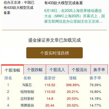
有433款大模型完成备案
6月18日，在2025上海世界移动通信
大会（MWC上海2025）开幕式上，国
家互联网信息办公室副主任王京涛介
绍，近年来，人工智能发展一日千
里，各类大模型如雨后春....
盛金缘证券文章已加载完成
个股实时涨跌榜
个股跌幅
个股流入
个股流出
换手率
个股涨幅
排名
名称
最新价
涨幅
换手率
1
N展芯
116.52
396.89%
79.39%
2
锐翔智能
110.02
20.21%
16.80%
3
志特新材
14.8
20.03%
14.18%
4
博腾股份
20.44
20.02%
14.77%