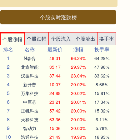
个股实时涨跌榜
个股跌幅
个股流入
个股流出
换手率
个股涨幅
排名
名称
最新价
涨幅
换手率
1
N森合
48.31
66.24%
64.29%
2
龙鑫智能
35.17
29.97%
47.98%
3
汉鑫科技
37.44
23.04%
33.62%
4
新开普
10.07
20.02%
8.66%
5
万集科技
24.88
20.02%
15.81%
6
中巨芯
23.21
20.01%
17.34%
7
正帆科技
57.42
20.00%
15.32%
8
天禄科技
63.36
20.00%
6.11%
9
智动力
15.06
20.00%
5.78%
10
浩通科技
21.49
19.99%
16.93%