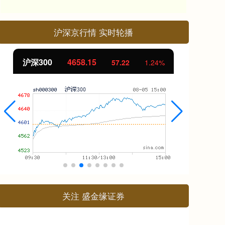
沪深京行情 实时轮播
北证50
1119.46
创
25.97
2.38%
关注 盛金缘证券