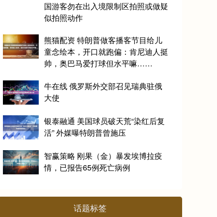
国游客勿在出入境限制区拍照或做疑
似拍照动作
熊猫配资 特朗普做客播客节目给儿
童念绘本，开口就跑偏：肯尼迪人挺
帅，奥巴马爱打球但水平嘛……
牛在线 俄罗斯外交部召见瑞典驻俄
大使
银泰融通 美国球员破天荒“染红后复
活” 外媒曝特朗普曾施压
智赢策略 刚果（金）暴发埃博拉疫
情，已报告65例死亡病例
话题标签