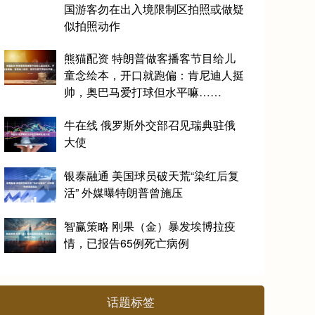
国游客勿在出入境限制区拍照或做疑
似拍照动作
熊猫配资 特朗普做客播客节目给儿
童念绘本，开口就跑偏：肯尼迪人挺
帅，奥巴马爱打球但水平嘛……
牛在线 俄罗斯外交部召见瑞典驻俄
大使
银泰融通 美国球员破天荒“染红后复
活” 外媒曝特朗普曾施压
智赢策略 刚果（金）暴发埃博拉疫
情，已报告65例死亡病例
话题标签