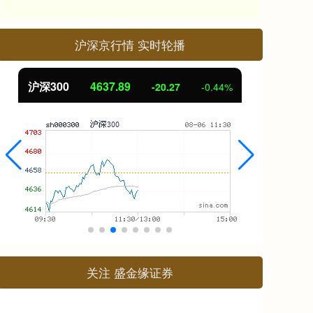
沪深京行情 实时轮播
北证50
1115.17
创
-4.29
-0.38%
关注 盛金缘证券