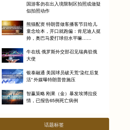
国游客勿在出入境限制区拍照或做疑
似拍照动作
熊猫配资 特朗普做客播客节目给儿
童念绘本，开口就跑偏：肯尼迪人挺
帅，奥巴马爱打球但水平嘛……
牛在线 俄罗斯外交部召见瑞典驻俄
大使
银泰融通 美国球员破天荒“染红后复
活” 外媒曝特朗普曾施压
智赢策略 刚果（金）暴发埃博拉疫
情，已报告65例死亡病例
话题标签