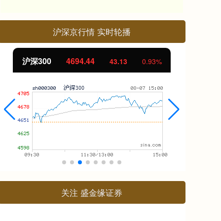
沪深京行情 实时轮播
沪深300
4694.44
北
43.13
0.93%
关注 盛金缘证券